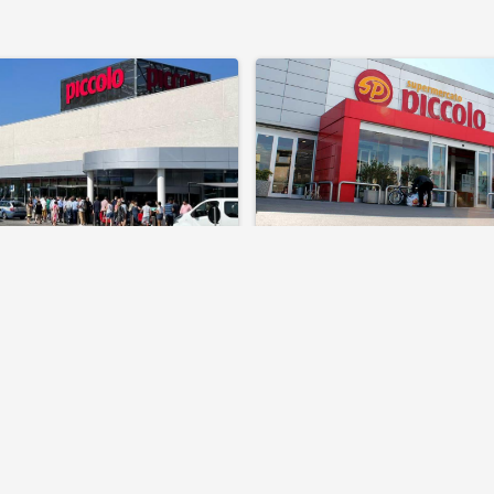
egastore (NA)
Pomigliano D'Arco Nazion
Via Variante 7 bis, 68 Nola, Napoli, Campania
SCOPRI
Appartamento
Hotel
prev
next