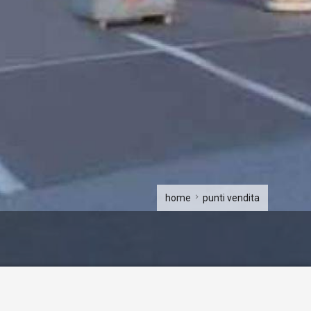
home
punti vendita