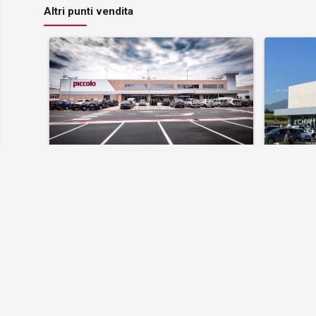
Altri punti vendita
Castello di Cisterna V. Impero
Nola M
(NA)
Viale Impero, 7 Castello di Cisterna, Napoli, Campania
SCOPRI
Terme