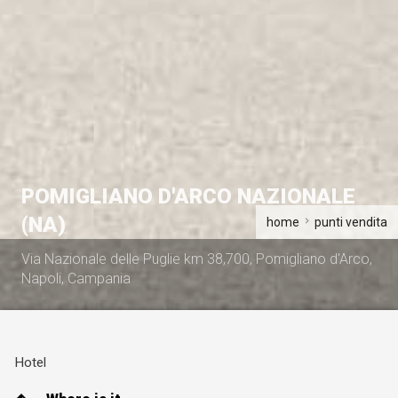
POMIGLIANO D'ARCO NAZIONALE
(NA)
home
punti vendita
Via Nazionale delle Puglie km 38,700, Pomigliano d'Arco,
Napoli, Campania
Hotel