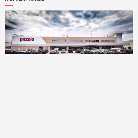
Castello di Cisterna V. Impero (NA)
Viale Impero, 7 Castello di Cisterna, Napoli, Campania
SCOPRI
Terme
prev
next