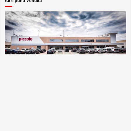
Altri punti vendita
Castello di Cisterna V. Impero (NA)
Viale Impero, 7 Castello di Cisterna, Napoli, Campania
SCOPRI
Terme
prev
next